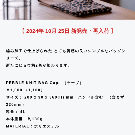
S
Y
S
C
P
L
L
G
O
I
I
H
E
K
I
E
O
O
L
C
N
E
O
R
S
S
K
E
S
S
C
C
O
L
I
E
T
R
D
E
R
T
K
K
【
2024年
10月
25日
新発売・再入荷
】
A
S
E
S
I
R
C
B
L
N
E
R
E
A
a
u
I
R
C
S
S
編み加工で仕上げられた,とても質感の良いシンプルなバッグシ
P
m
e
G
I
S
リーズ。
E
i
n
H
E
E
新たにヒョウ柄2色が加わります。
T
S
n
o
T
R
I
I
o
S
PEBBLE KNIT BAG Cape （ケープ）
M
E
￥1,000 （1,100）
E
S
サイズ： 200 x 90 x 360(H) mm ハンドル含む （含まず
R
220mm）
C
容量： 4L
L
本体重量 : 約130g
MATERIAL : ポリエステル
O