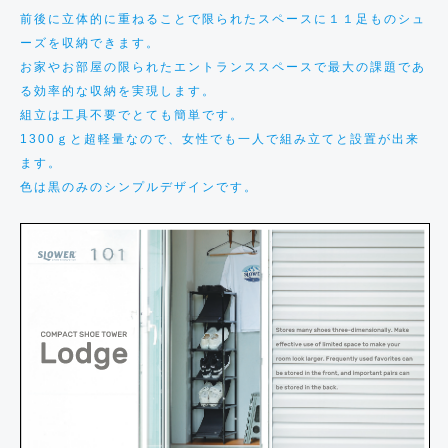
C
前後に立体的に重ねることで限られたスペースに１１足ものシュ
K
ーズを収納できます。
L
お家やお部屋の限られたエントランススペースで最大の課題であ
i
る効率的な収納を実現します。
b
組立は工具不要でとても簡単です。
1300ｇと超軽量なので、女性でも一人で組み立てと設置が出来
r
ます。
e
色は黒のみのシンプルデザインです。