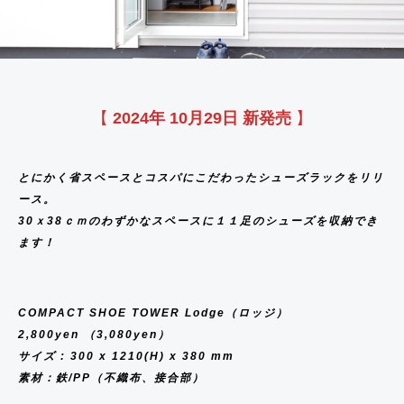
Y
S
S
C
L
G
I
P
O
I
I
H
E
K
I
O
L
G
E
C
N
E
O
R
S
S
K
E
S
C
O
H
S
L
I
E
T
R
D
E
R
K
W
T
T
A
S
E
S
I
B
L
–
R
【
2024年
10
月29日 新発売
】
E
N
R
E
u
I
N
A
R
S
C
S
e
G
E
P
I
S
E
とにかく省スペースとコスパにこだわったシューズラックをリリ
n
H
W
E
E
ース。
T
S
o
T
7
R
30ｘ38ｃｍのわずかなスペースに１１足のシューズを収納でき
I
I
S
ます！
M
E
E
S
R
COMPACT SHOE TOWER Lodge（ロッジ）
C
2,800yen （3,080yen）
L
サイズ : 300 x 1210(H) x 380 mm
素材：鉄/PP（不織布、接合部）
O