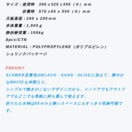
C
サイズ：使用時 390ｘ325ｘ395（Ｈ）ｍｍ
K
折畳時 570ｘ65 x 500（Ｈ）ｍｍ
L
天板座面：290 x 200ｍｍ
i
本体重量：1,900ｇ
静的耐荷重：100kg
b
8pcs/CTN
r
MATERIAL：POLYPROPYLENE（ポリプロピレン）
e
シュリンクパッケージ
FOCUS!!
SLOWER定番色のBLACK・SAND・OLIVEに加えて、爽やか
なWHITEも仲間入り。
シンプルで飽きのこないデザインだから、インドアでもアウトド
アでもどこでも気軽に持ち運んで使えます。
折りたたみ時は65ｍｍと狭いスペースにもすっきり収納可能で
す。