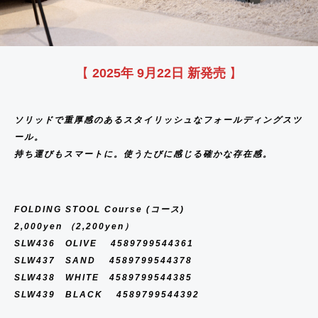
Y
S
S
C
G
I
P
O
I
I
H
E
K
I
L
G
E
C
N
E
O
R
S
S
K
E
S
O
H
S
L
I
E
T
R
D
E
R
W
T
T
【
2025年 9月22日 新発売
】
A
S
E
S
I
L
–
R
N
E
R
E
I
N
A
R
S
C
S
ソリッドで重厚感のあるスタイリッシュなフォールディングスツ
G
E
P
I
S
ール
。
E
H
W
E
E
持ち運びもスマートに。使うたびに感じる確かな存在感。
T
S
T
7
R
I
I
S
M
E
FOLDING STOOL Course (コース)
E
S
2,000yen （2,200yen）
R
SLW436 OLIVE 4589799544361
C
SLW437 SAND 4589799544378
SLW438 WHITE 4589799544385
L
SLW439 BLACK 4589799544392
O