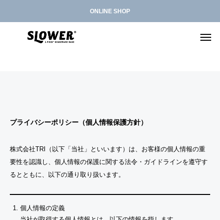
ONLINE SHOP
L
F
H
ARRIVED
ARRIVED
ARRIVED
NEW
ARRIVE
E
O
A
D
L
N
ARRIVAL
L
L
L
P
プライバシーポリシー（個人情報保護方針）
D
D
W
G
E
E
E
E
I
I
S
B
F
A
S
D
D
D
B
G
N
T
株式会社TRI（以下「当社」といいます）は、お客様の個人情報の重
A
O
H
T
W
P
B
B
I
G
O
要性を認識し、個人情報の保護に関する法令・ガイドラインを遵守す
G
L
E
E
T
C
C
-
O
U
L
S
D
L
るとともに、以下の通り取り扱います。
R
A
O
K
&
I
F
F
W
L
E
R
L
N
S
K
N
R
E
B
R
C
T
E
E
個人情報の定義
E
G
A
C
R
L
O
L
A
R
当社が取得する個人情報とは、以下の情報を指します。