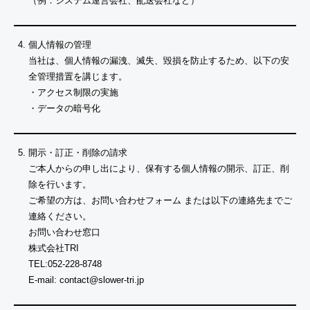
（例：システム運営会社、配送会社など）
C
K
L
個人情報の管理
i
当社は、個人情報の漏洩、滅失、毀損を防止するため、以下の安
全管理措置を講じます。
b
・アクセス制限の実施
r
・データの暗号化
e
開示・訂正・削除の請求
ご本人からの申し出により、保有する個人情報の開示、訂正、削
除を行います。
ご希望の方は、お問い合わせフォーム または以下の連絡先までご
連絡ください。
お問い合わせ窓口
株式会社TRI
TEL:052-228-8748
E-mail: contact@slower-tri.jp