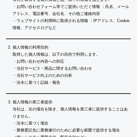
Y
S
S
C
L
G
I
P
・お問い合わせフォーム等でご提供いただく情報 ：氏名、メール
O
I
I
H
E
K
I
O
L
G
E
アドレス、電話番号、会社名、その他ご連絡内容
C
N
E
O
R
S
S
・ウェブサイトの利用時に取得される情報 ：IPアドレス、Cookie
K
E
S
C
O
H
S
L
I
E
T
情報、アクセスログなど
R
D
E
R
K
W
T
T
A
S
E
S
I
B
L
–
R
E
N
R
E
個人情報の利用目的
u
I
N
A
R
S
C
S
取得した個人情報は、以下の目的で利用します。
e
G
E
P
I
S
E
・お問い合わせ内容への対応
n
H
W
E
E
・当社サービス・商品に関するお問い合わせ
T
S
o
T
7
R
・当社サービス向上のための分析
I
I
S
・法令に基づく記録・報告
M
E
E
S
個人情報の第三者提供
R
当社は、次の場合を除き、個人情報を第三者に提供することはあ
C
りません。
L
・法令に基づく場合
O
・業務委託先に業務遂行のために必要な範囲で提供する場合